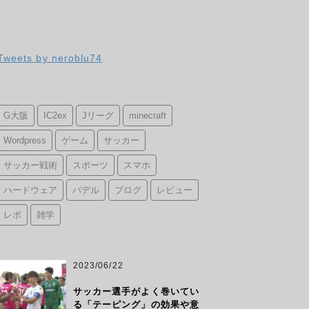
Tweets by neroblu74
G大阪
IC2ex
Jリーグ
minecraft
Wordpress
ゲーム
サッカー
サッカー戦術
スポーツ
スマホ
ハードウェア
パデル
ブログ
レビュー
レポ
雑学
2023/06/22
サッカー選手がよく巻いてい
る「テーピング」の効果や意