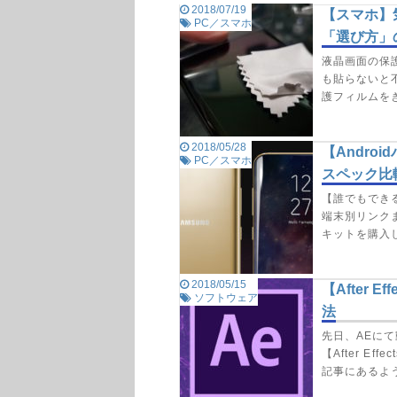
2018/07/19
【スマホ】
PC／スマホ
「選び方」
液晶画面の保
も貼らないと
護フィルムを
2018/05/28
【Andro
PC／スマホ
スペック比
【誰でもでき
端末別リンクまと
キットを購入
2018/05/15
【After
ソフトウェア
法
先日、AEに
【After E
記事にあるよ