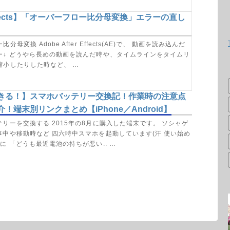
 Effects】「オーバーフロー比分母変換」エラーの直し
分母変換 Adobe After Effects(AE)で、 動画を読み込んだ
ー↓ どうやら長めの動画を読んだ時や、タイムラインをタイムリ
縮小したりした時など、 …
きる！】スマホバッテリー交換記！作業時の注意点
！端末別リンクまとめ【iPhone／Android】
リーを交換する 2015年の8月に購入した端末です。 ソシャゲ
事中や移動時など 四六時中スマホを起動しています(汗 使い始め
に 「どうも最近電池の持ちが悪い.. …