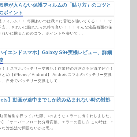
気泡が入らない保護フィルムの「貼り方」のコツと
のポイント
護フィルム！！ 毎回あいつは我々に苦戦を強いてくる！！！ で
不安… きれいに貼れたら気持ち良い！！！ そんな液晶画面の保
きれいに貼るためのコツ、ポイントを書いて …
idハイエンドスマホ】Galaxy S9+実機レビュー、詳細
較
る！】スマホバッテリー交換記！作業時の注意点を写真で紹介！
め【iPhone／Android】 Androidスマホのバッテリー交換
し、自分でバッテリー交換をして …
 Effects】動画が途中までしか読み込まれない時の対処
て動画編集を行っていた際、↓のようなエラーに出くわしました。
ffects】「オーバーフロー比分母変換」エラーの直し方 この時は、↑
うな対処法で問題ないかと思っ …