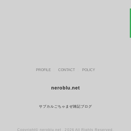
PROFILE
CONTACT
POLICY
neroblu.net
サブカルごちゃまぜ雑記ブログ
Copyright© neroblu.net , 2026 All Rights Reserved.