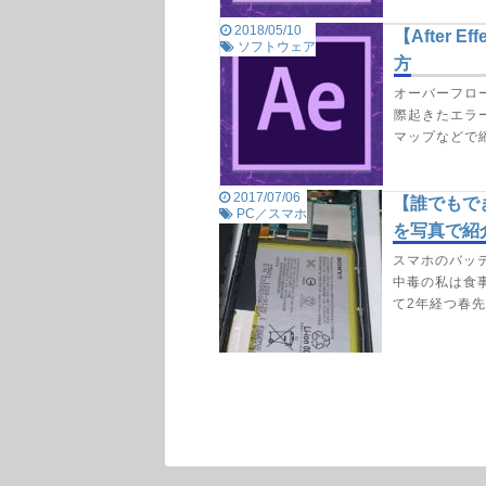
2018/05/10
【After
ソフトウェア
方
オーバーフロー比
際起きたエラ
マップなどで
2017/07/06
【誰でもで
PC／スマホ
を写真で紹介
スマホのバッテ
中毒の私は食
て2年経つ春先