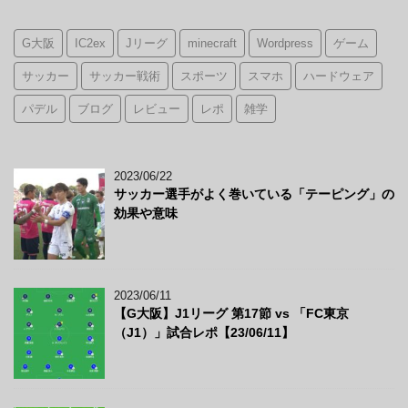
G大阪
IC2ex
Jリーグ
minecraft
Wordpress
ゲーム
サッカー
サッカー戦術
スポーツ
スマホ
ハードウェア
パデル
ブログ
レビュー
レポ
雑学
2023/06/22
サッカー選手がよく巻いている「テーピング」の
効果や意味
2023/06/11
【G大阪】J1リーグ 第17節 vs 「FC東京
（J1）」試合レポ【23/06/11】