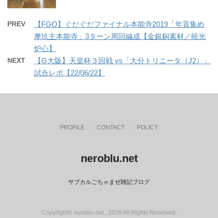
PREV
【FGO】ぐだぐだファイナル本能寺2019「年貢集め
摩玖主本能寺」3ターン周回編成【金銀銅素材／暁光
炉心】
NEXT
【G大阪】天皇杯３回戦 vs「大分トリニータ（J2）」
試合レポ【22/06/22】
PROFILE
CONTACT
POLICY
neroblu.net
サブカルごちゃまぜ雑記ブログ
Copyright© neroblu.net , 2026 All Rights Reserved.