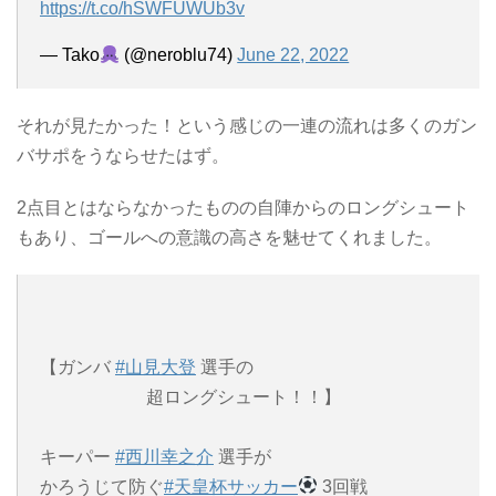
https://t.co/hSWFUWUb3v
— Tako
(@neroblu74)
June 22, 2022
それが見たかった！という感じの一連の流れは多くのガン
バサポをうならせたはず。
2点目とはならなかったものの自陣からのロングシュート
もあり、ゴールへの意識の高さを魅せてくれました。
【ガンバ
#山見大登
選手の
超ロングシュート！！】
キーパー
#西川幸之介
選手が
かろうじて防ぐ
#天皇杯サッカー
3回戦