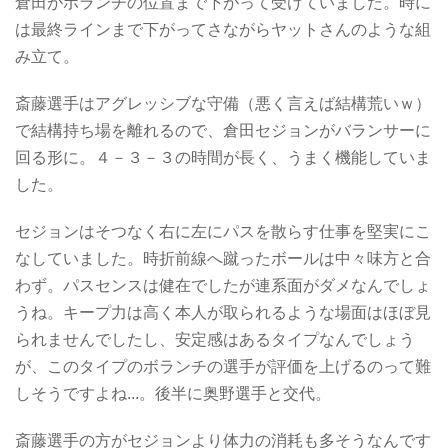
倉田がボランチの位置まで下がって受けていました。時に
は最終ラインまで下がってさながらヤットさんのような組
み立て。
斎藤選手はアグレッシブな守備（悪く言えば結構荒いｗ）
で結構持ち場を離れるので、倉田セジョンがバランサーに
回る形に。４－３－３の時間が長く、うまく機能していま
した。
セジョンはそつなく右に左にパスを散らす仕事を堅実にこ
なしていました。時折前線へ蹴ったボールは中々味方と合
わず。パスセンスは健在でしたが連系面がダメなんでしょ
うね。キープ力は高く本人が取られるような場面はほぼ見
られませんでしたし、安定感はあるタイプなんでしょう
が、このタイプのボランチの選手が評価を上げるのって難
しそうですよね...。後半に奥野選手と交代。
斎藤選手の方がセジョンより体力の消耗も多そうなんです