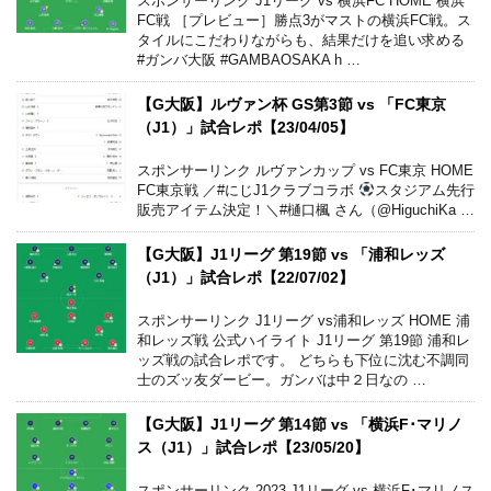
スポンサーリンク J1リーグ vs 横浜FC HOME 横浜
FC戦 ［プレビュー］勝点3がマストの横浜FC戦。ス
タイルにこだわりながらも、結果だけを追い求める
#ガンバ大阪 #GAMBAOSAKA h …
【G大阪】ルヴァン杯 GS第3節 vs 「FC東京
（J1）」試合レポ【23/04/05】
スポンサーリンク ルヴァンカップ vs FC東京 HOME
FC東京戦 ／#にじJ1クラブコラボ
スタジアム先行
販売アイテム決定！＼#樋口楓 さん（@HiguchiKa …
【G大阪】J1リーグ 第19節 vs 「浦和レッズ
（J1）」試合レポ【22/07/02】
スポンサーリンク J1リーグ vs浦和レッズ HOME 浦
和レッズ戦 公式ハイライト J1リーグ 第19節 浦和レ
ッズ戦の試合レポです。 どちらも下位に沈む不調同
士のズッ友ダービー。ガンバは中２日なの …
【G大阪】J1リーグ 第14節 vs 「横浜F･マリノ
ス（J1）」試合レポ【23/05/20】
スポンサーリンク 2023 J1リーグ vs 横浜F･マリノス