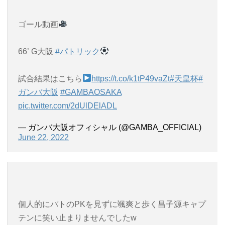
ゴール動画
66’ G大阪
#パトリック
試合結果はこちら
https://t.co/k1tP49vaZt
#天皇杯
#
ガンバ大阪
#GAMBAOSAKA
pic.twitter.com/2dUlDElADL
— ガンバ大阪オフィシャル (@GAMBA_OFFICIAL)
June 22, 2022
個人的にパトのPKを見ずに颯爽と歩く昌子源キャプ
テンに笑い止まりませんでしたw