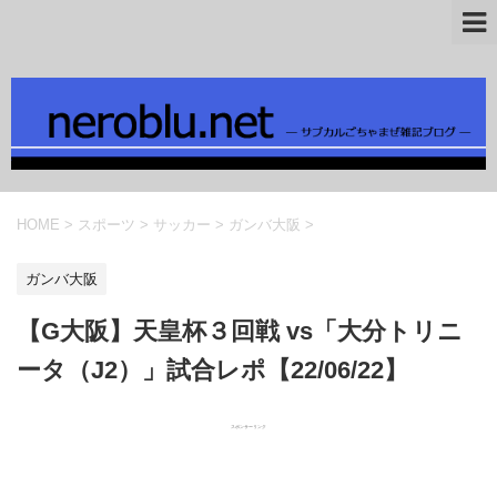
HOME
>
スポーツ
>
サッカー
>
ガンバ大阪
>
ガンバ大阪
【G大阪】天皇杯３回戦 vs「大分トリニ
ータ（J2）」試合レポ【22/06/22】
スポンサーリンク