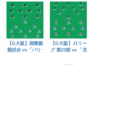
「鹿島アントラー
レッソ大阪
ズ（J1）」試合
（J1）」試合レ
レポ【22/07/13】
ポ【22/07/16】
【G大阪】国際親
【G大阪】J1リー
善試合 vs「パリ･
グ 第23節 vs 「京
サンジェルマン
都サンガ
（リーグ･ア
FC（J1）」試合
スポンサーリンク
ン）」試合レポ
レポ【22/07/30】
【22/07/25】