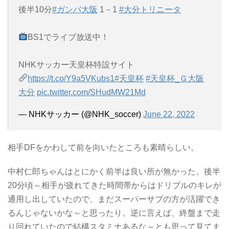
後半10分
#ガンバ大阪
1－1
#大分トリニータ
BS1でライブ放送中！
NHKサッカー天皇杯特設サイト
https://t.co/Y9a5VKubs1
#天皇杯
#天皇杯_Ｇ大阪
大分
pic.twitter.com/SHudMW21Md
— NHKサッカー (@NHK_soccer)
June 22, 2022
相手DFをかわして前を向いたところも素晴らしい。
中村仁郎ちゃんはとにかく前半は良い所が無かった。後半
20分頃～相手が疲れてきた時間帯からはドリブルのキレが
通用し出していたので、まだスーパーサブの方が活躍でき
るんじゃないかな～と思ったり。逆に言えば、終盤まで走
り回れていたので結構スタミナあるな～とも思って見てま