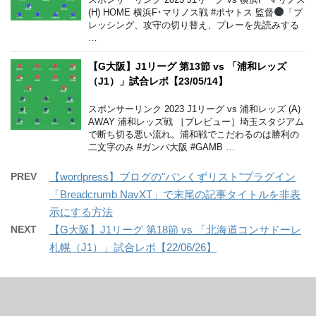
(H) HOME 横浜F･マリノス戦 #ポヤトス 監督
「プ
レッシング、攻守の切り替え、プレーを先読みする
…
【G大阪】J1リーグ 第13節 vs 「浦和レッズ
（J1）」試合レポ【23/05/14】
スポンサーリンク 2023 J1リーグ vs 浦和レッズ (A)
AWAY 浦和レッズ戦 ［プレビュー］埼玉スタジアム
で断ち切る悪い流れ。浦和戦でこだわるのは勝利の
二文字のみ #ガンバ大阪 #GAMB …
PREV
【wordpress】ブログの"パンくずリスト"プラグイン
「Breadcrumb NavXT」で末尾の記事タイトルを非表
示にする方法
NEXT
【G大阪】J1リーグ 第18節 vs 「北海道コンサドーレ
札幌（J1）」試合レポ【22/06/26】