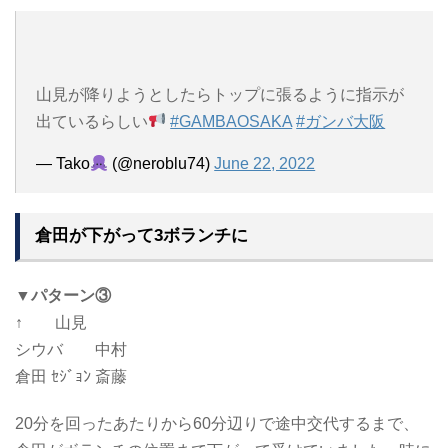
山見が降りようとしたらトップに張るように指示が
出ているらしい
#GAMBAOSAKA
#ガンバ大阪
— Tako
(@neroblu74)
June 22, 2022
倉田が下がって3ボランチに
▼パターン③
↑ 山見
シウバ 中村
倉田 ｾｼﾞｮﾝ 斎藤
20分を回ったあたりから60分辺りで途中交代するまで、