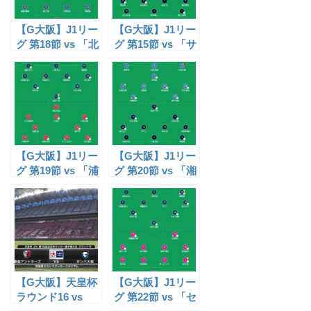
【G大阪】J1リー
【G大阪】J1リー
グ 第18節 vs 「北
グ 第15節 vs 「サ
海道コンサドーレ
ンフレッチェ広島
札幌（J1）」試
（J1）」試合レ
合レポ
ポ【22/06/29】
【22/06/26】
【G大阪】J1リー
【G大阪】J1リー
グ 第19節 vs 「浦
グ 第20節 vs 「湘
和レッズ
南ベルマーレ
（J1）」試合レ
（J1）」試合レ
ポ【22/07/02】
ポ【22/07/06】
【G大阪】天皇杯
【G大阪】J1リー
ラウンド16 vs
グ 第22節 vs 「セ