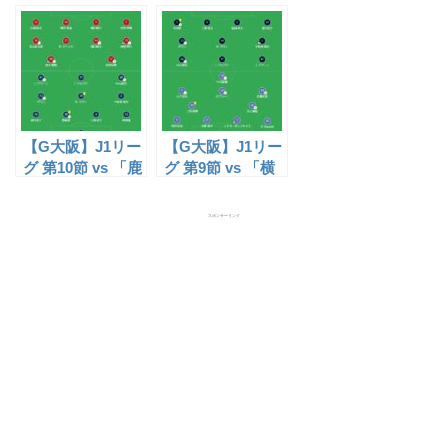
レッソ大阪
レッソ大阪
（J1）」試合レ
（J1）」試合レ
ポ【22/07/16】
ポ【23/05/03】
【G大阪】J1リー
【G大阪】J1リー
グ 第10節 vs 「鹿
グ 第9節 vs 「横
島アントラーズ
浜FC（J1）」試
（J1）」試合レ
合レポ
スポンサーリンク
ポ【23/04/29】
【23/04/23】