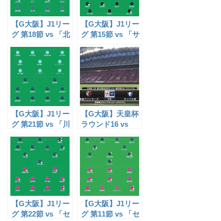
【G大阪】J1リー
【G大阪】J1リー
グ 第18節 vs 「北
グ 第15節 vs 「サ
海道コンサドーレ
ンフレッチェ広島
札幌（J1）」試
（J1）」試合レ
合レポ
ポ【22/06/29】
【22/06/26】
【G大阪】J1リー
【G大阪】天皇杯
グ 第21節 vs 「川
ラウンド16 vs
崎フロンターレ
「鹿島アントラー
（J1）」試合レ
ズ（J1）」試合
ポ【22/07/09】
レポ【22/07/13】
【G大阪】J1リー
【G大阪】J1リー
グ 第22節 vs 「セ
グ 第11節 vs 「セ