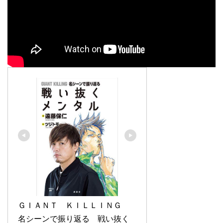
ＧＩＡＮＴ　ＫＩＬＬＩＮＧ　
名シーンで振り返る　戦い抜く