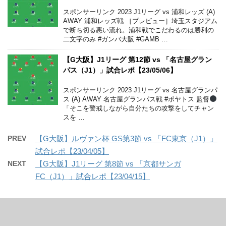
スポンサーリンク 2023 J1リーグ vs 浦和レッズ (A)
AWAY 浦和レッズ戦 ［プレビュー］埼玉スタジアム
で断ち切る悪い流れ。浦和戦でこだわるのは勝利の
二文字のみ #ガンバ大阪 #GAMB …
【G大阪】J1リーグ 第12節 vs 「名古屋グラン
パス（J1）」試合レポ【23/05/06】
スポンサーリンク 2023 J1リーグ vs 名古屋グランパ
ス (A) AWAY 名古屋グランパス戦 #ポヤトス 監督
「そこを警戒しながら自分たちの攻撃をしてチャン
スを …
PREV
【G大阪】ルヴァン杯 GS第3節 vs 「FC東京（J1）」
試合レポ【23/04/05】
NEXT
【G大阪】J1リーグ 第8節 vs 「京都サンガ
FC（J1）」試合レポ【23/04/15】