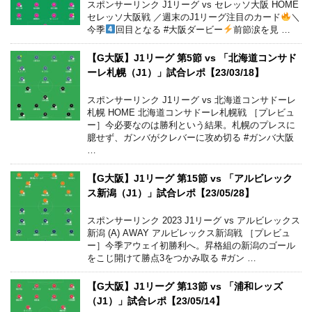
スポンサーリンク J1リーグ vs セレッソ大阪 HOME
セレッソ大阪戦 ／週末のJ1リーグ注目のカード
＼
今季
回目となる #大阪ダービー
前節涙を見 …
【G大阪】J1リーグ 第5節 vs 「北海道コンサド
ーレ札幌（J1）」試合レポ【23/03/18】
スポンサーリンク J1リーグ vs 北海道コンサドーレ
札幌 HOME 北海道コンサドーレ札幌戦 ［プレビュ
ー］今必要なのは勝利という結果。札幌のプレスに
臆せず、ガンバがクレバーに攻め切る #ガンバ大阪
…
【G大阪】J1リーグ 第15節 vs 「アルビレック
ス新潟（J1）」試合レポ【23/05/28】
スポンサーリンク 2023 J1リーグ vs アルビレックス
新潟 (A) AWAY アルビレックス新潟戦 ［プレビュ
ー］今季アウェイ初勝利へ。昇格組の新潟のゴール
をこじ開けて勝点3をつかみ取る #ガン …
【G大阪】J1リーグ 第13節 vs 「浦和レッズ
（J1）」試合レポ【23/05/14】