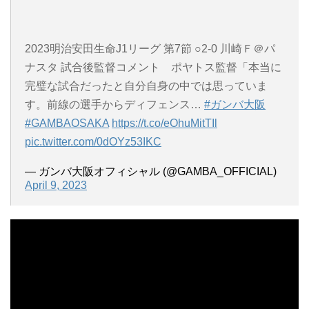
2023明治安田生命J1リーグ 第7節 ○2-0 川崎Ｆ＠パ
ナスタ 試合後監督コメント ポヤトス監督「本当に
完璧な試合だったと自分自身の中では思っていま
す。前線の選手からディフェンス…
#ガンバ大阪
#GAMBAOSAKA
https://t.co/eOhuMitTIl
pic.twitter.com/0dOYz53IKC
— ガンバ大阪オフィシャル (@GAMBA_OFFICIAL)
April 9, 2023